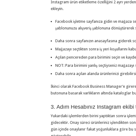
Instagram ürün etiketleme özelliğini 2 ayrı yerden
ekleyin.
Facebook işletme sayfanıza gidin ve mağaza s
şablonunuzu alışveriş şablonuna dönüştürerek sa
Daha sonra sayfanızın anasayfasına giderek so
Mağazayı seçtikten sonra iş yeri koşullarını kab
Açılan pencereden para birimini seçin ve kayde
NOT: Para birimini yanlış seçtiyseniz mağazayı 
Daha sonra açılan alanda ürünlerinizi girebilirsi
İkinci olarak Facebook Business Manager’e girerek
butonuna basarak varlıkların altında kataloglar bu
3. Adım Hesabınız Instagram ekibi 
Yukardaki işlemlerden birini yaptıktan sonra işlem
gidecektir. Onay süreci ürünleriniz işlendikten son
gün içinde onaylanır fakat yoğunluklara göre bu s
gösterebilir.