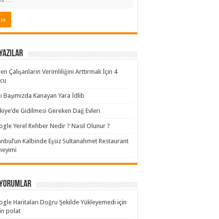
Yazılar
en Çalışanların Verimliliğini Arttırmak İçin 4
ucu
ı Başımızda Kanayan Yara İdlib
kiye’de Gidilmesi Gereken Dağ Evleri
gle Yerel Rehber Nedir ? Nasıl Olunur ?
anbul’un Kalbinde Eşsiz Sultanahmet Restaurant
neyimi
 yorumlar
gle Haritaları Doğru Şekilde Yükleyemedi
için
n polat