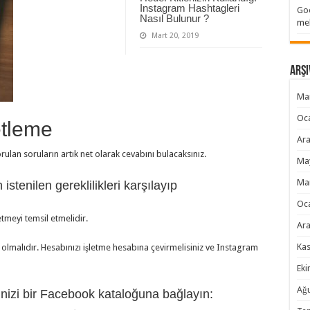
Instagram Hashtagleri
Goo
Nasıl Bulunur ?
me
Mart 20, 2019
Arşi
Ma
Oc
etleme
Ara
lan soruların artık net olarak cevabını bulacaksınız.
Ma
Ma
istenilen gereklilikleri karşılayıp
Oc
etmeyi temsil etmelidir.
Ara
Ka
 olmalıdır. Hesabınızı işletme hesabına çevirmelisiniz ve Instagram
Eki
Ağ
linizi bir Facebook kataloğuna bağlayın: