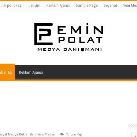
lilik politikası
İletişim
Reklam Ajansı
Sample Page
Seyahat
Yeni Me
aber Ep
Reklam Ajansı
osyal Medya Reklamları
,
Yeni Medya
Yorum Yap