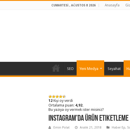
Anasayfa
Giz
CUMARTESI , AĞUSTOS 8 2026
SEO
Yeni Medya
Seyahat
H
12
Kişi oy verdi
Ortalama puan:
4,92.
Bu yazıya oy vermek ister misiniz?
Instagram’da Ürün Etiketleme
Emin Polat
Aralık 21, 2018
Haber Ep
,
S