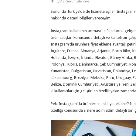
5,512 Görüntülenme
Sonunda Türkiye’de de hizmete açılan Instagram’
hakkında detaylı bilgiler vereceğim.
İnstagram kullanımın artması ile Facebook geliştir
ürün satışları konusunda detaylı ve kaliteli bir çalı
Instagram’da ürünlere fiyat ekleme avantajı getir
İngiltere, Fransa, Almanya, Arjantin, Porto Riko, İt
Hollanda, İsviçre, İrlanda, Ekvator, Güney Afrika, B
Polonya, Kıbrıs, Danimarka, Çek Cumhuriyeti, Ro
Yunanistan, Bulgaristan, Hırvatistan, Finlandiya, L
Lüksemburg, Brezilya, Meksika, Peru, Uruguay, 
Belize, Dominik Cumhuriyeti, Avusturalya, Yeni Ze
ki kullanıcılar için geliştirilen özellik yakın zamand
Peki Instagram’da ürünlere nasıl fiyat eklenir? I
özelliği konusunda sizlere adım adım detaylı bir iç