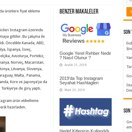
Benzer Makaleler
da ürünlere fiyat ekleme
icileri Instagram üzerinde
Son 
şmaya gittiler. Bu çalışma ile
ildi. Öncelikle Kanada, ABD,
Evd
İp
alya, İspanya, İsveç,
Google Yerel Rehber Nedir
elçika, Avusturya, Portekiz,
? Nasıl Olunur ?
Yan
manya, Norveç, Macaristan,
Aralık 21, 2019
Tür
etonya, Litvanya, Slovenya,
Paraguay, Malta, Panama,
Goo
2019’da Top Instagram
landa, Kore ve Japonya’ya da
Seyahat Hashtagleri
İst
a Türkiye’ye de giriş yaptı.
Mart 23, 2019
De
nstagram ürün etiketleme
erik hazırladım.
Son
Goo
emi
Hedef Kitlenizin Kullandığı