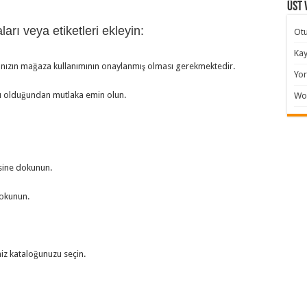
Üst 
rı veya etiketleri ekleyin:
Ot
Kay
abınızın mağaza kullanımının onaylanmış olması gerekmektedir.
Yor
 olduğundan mutlaka emin olun.
Wo
sine dokunun.
dokunun.
niz kataloğunuzu seçin.