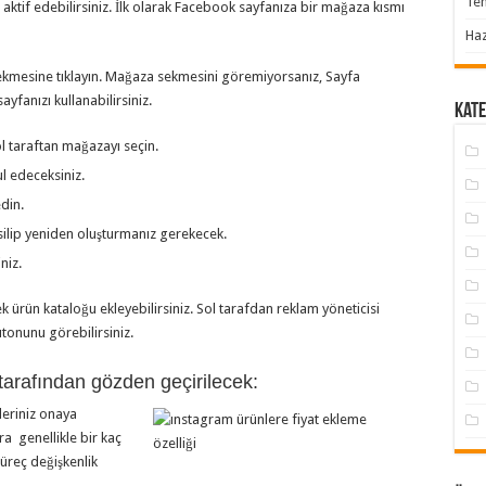
Te
 aktif edebilirsiniz. İlk olarak Facebook sayfanıza bir mağaza kısmı
Haz
ekmesine tıklayın. Mağaza sekmesini göremiyorsanız, Sayfa
yfanızı kullanabilirsiniz.
Kate
l taraftan mağazayı seçin.
ul edeceksiniz.
din.
silip yeniden oluşturmanız gerekecek.
niz.
 ürün kataloğu ekleyebilirsiniz. Sol tarafdan reklam yöneticisi
tonunu görebilirsiniz.
tarafından gözden geçirilecek:
leriniz onaya
ra genellikle bir kaç
üreç değişkenlik