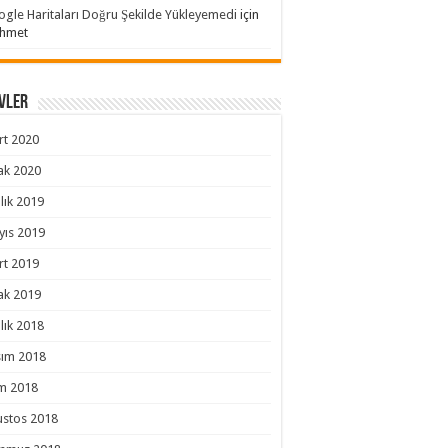
gle Haritaları Doğru Şekilde Yükleyemedi
için
hmet
vler
rt 2020
ak 2020
lık 2019
yıs 2019
rt 2019
ak 2019
lık 2018
sım 2018
m 2018
ustos 2018