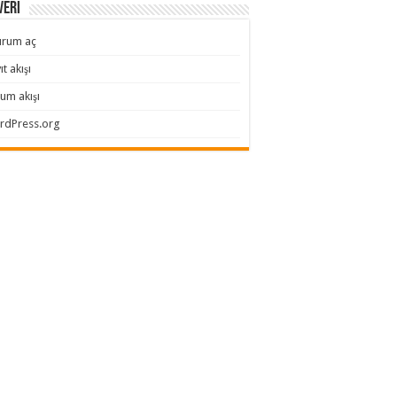
veri
urum aç
ıt akışı
um akışı
rdPress.org