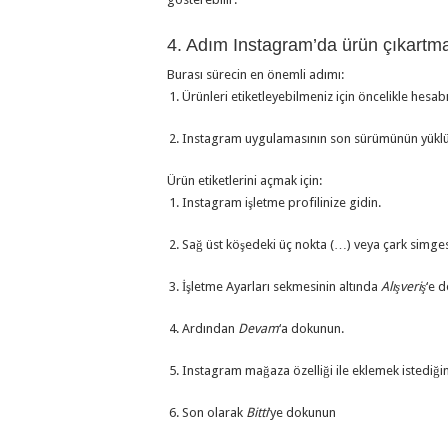
4. Adım Instagram’da ürün çıkartmala
Burası sürecin en önemli adımı:
Ürünleri etiketleyebilmeniz için öncelikle hes
Instagram uygulamasının son sürümünün yüklü
Ürün etiketlerini açmak için:
Instagram işletme profilinize gidin.
Sağ üst köşedeki üç nokta (…) veya çark simge
İşletme Ayarları sekmesinin altında
Alışveriş
‘e 
Ardından
Devam
‘a dokunun.
Instagram mağaza özelliği ile eklemek istediği
Son olarak
Bitti
‘ye dokunun