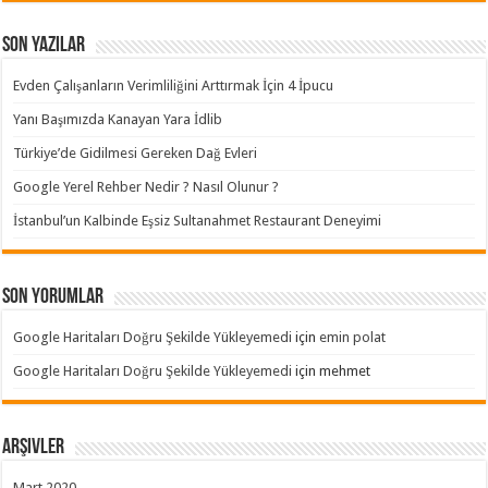
Son Yazılar
Evden Çalışanların Verimliliğini Arttırmak İçin 4 İpucu
Yanı Başımızda Kanayan Yara İdlib
Türkiye’de Gidilmesi Gereken Dağ Evleri
Google Yerel Rehber Nedir ? Nasıl Olunur ?
İstanbul’un Kalbinde Eşsiz Sultanahmet Restaurant Deneyimi
Son yorumlar
Google Haritaları Doğru Şekilde Yükleyemedi
için
emin polat
Google Haritaları Doğru Şekilde Yükleyemedi
için
mehmet
Arşivler
Mart 2020